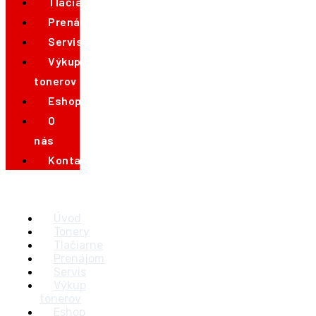
Tlačiarne
Prenájom
Servis
Výkup
tonerov
Eshop
O
nás
Kontakt
Úvod
Tonery
Tlačiarne
Prenájom
Servis
Výkup
tonerov
Eshop