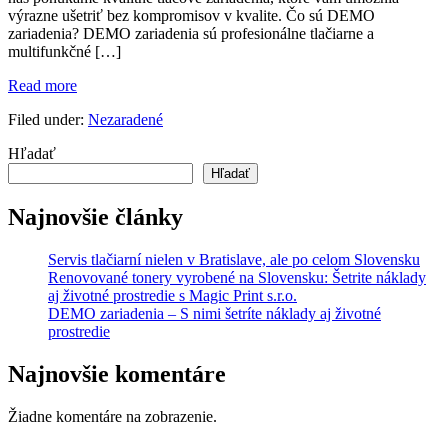
výrazne ušetriť bez kompromisov v kvalite. Čo sú DEMO
aj
zariadenia? DEMO zariadenia sú profesionálne tlačiarne a
životné
multifunkčné […]
prostredie
DEMO
Read more
zariadenia
Filed under:
Nezaradené
–
S nimi
Hľadať
šetríte
náklady
Hľadať
aj
životné
Najnovšie články
prostredie
Servis tlačiarní nielen v Bratislave, ale po celom Slovensku
Renovované tonery vyrobené na Slovensku: Šetrite náklady
aj životné prostredie s Magic Print s.r.o.
DEMO zariadenia – S nimi šetríte náklady aj životné
prostredie
Najnovšie komentáre
Žiadne komentáre na zobrazenie.