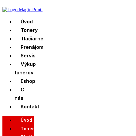
Skip
to
content
Úvod
Tonery
Tlačiarne
Prenájom
Servis
Výkup
tonerov
Eshop
O
nás
Kontakt
Úvod
Tonery