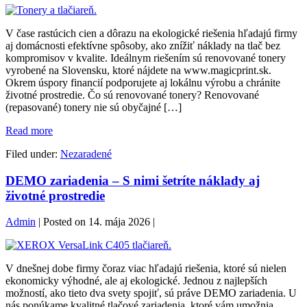
Renovované
tonery
V čase rastúcich cien a dôrazu na ekologické riešenia hľadajú firmy
vyrobené
aj domácnosti efektívne spôsoby, ako znížiť náklady na tlač bez
na
kompromisov v kvalite. Ideálnym riešením sú renovované tonery
Slovensku:
vyrobené na Slovensku, ktoré nájdete na www.magicprint.sk.
Šetrite
Okrem úspory financií podporujete aj lokálnu výrobu a chránite
náklady
životné prostredie. Čo sú renovované tonery? Renovované
aj
(repasované) tonery nie sú obyčajné […]
životné
prostredie
Renovované
Read more
s Magic
tonery
Print
Filed under:
Nezaradené
vyrobené
s.r.o.
na
DEMO zariadenia – S nimi šetríte náklady aj
Slovensku:
Šetrite
životné prostredie
náklady
aj
Admin
|
Posted on
14. mája 2026
|
životné
prostredie
DEMO
s Magic
zariadenia
Print
V dnešnej dobe firmy čoraz viac hľadajú riešenia, ktoré sú nielen
–
s.r.o.
ekonomicky výhodné, ale aj ekologické. Jednou z najlepších
S nimi
možností, ako tieto dva svety spojiť, sú práve DEMO zariadenia. U
šetríte
nás ponúkame kvalitné tlačové zariadenia, ktoré vám umožnia
náklady