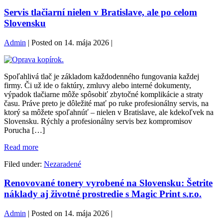
Servis tlačiarní nielen v Bratislave, ale po celom
Slovensku
Admin
|
Posted on
14. mája 2026
|
Servis
tlačiarní
Spoľahlivá tlač je základom každodenného fungovania každej
nielen
firmy. Či už ide o faktúry, zmluvy alebo interné dokumenty,
v
výpadok tlačiarne môže spôsobiť zbytočné komplikácie a straty
Bratislave,
času. Práve preto je dôležité mať po ruke profesionálny servis, na
ale
ktorý sa môžete spoľahnúť – nielen v Bratislave, ale kdekoľvek na
po
Slovensku. Rýchly a profesionálny servis bez kompromisov
celom
Porucha […]
Slovensku
Servis
Read more
tlačiarní
Filed under:
Nezaradené
nielen
v
Renovované tonery vyrobené na Slovensku: Šetrite
Bratislave,
ale
náklady aj životné prostredie s Magic Print s.r.o.
po
celom
Admin
|
Posted on
14. mája 2026
|
Slovensku