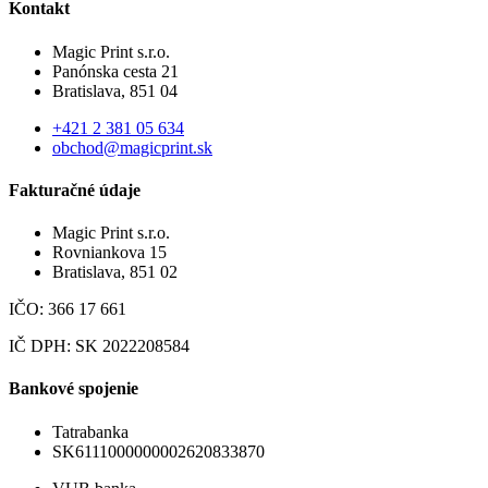
Kontakt
Magic Print s.r.o.
Panónska cesta 21
Bratislava, 851 04
+421 2 381 05 634
obchod@magicprint.sk
Fakturačné údaje
Magic Print s.r.o.
Rovniankova 15
Bratislava, 851 02
IČO: 366 17 661
IČ DPH: SK 2022208584
Bankové spojenie
Tatrabanka
SK6111000000002620833870