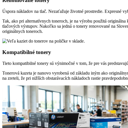
Renomované tonery
Úspora nákladov na tlač. Nezaťažuje životné prostredie. Expresné v
Tak, ako pri alternatívnych toneroch, je na výrobu použitá origináln
tlačových výstupov. Nakoľko sa jedná o tonery renovované na Sloven
originálnych toneroch.
Kompatibilné tonery
Tieto kompatibilné tonery sú výnimočné v tom, že pre vás predstavujú n
Tonerová kazeta je nanovo vyrobená od základu iným ako originálnym
na zreteli, že pri nižších obstarávacích nákladoch rastie pravdepodo