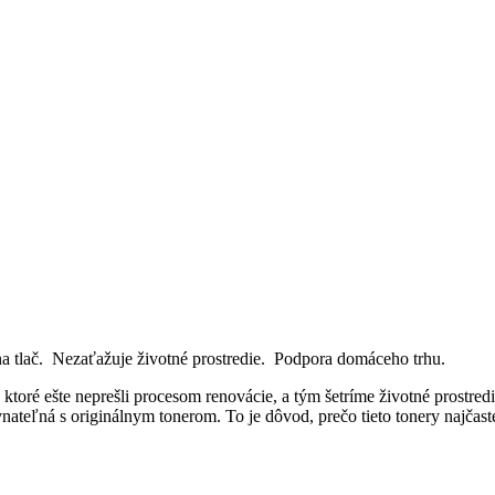
na tlač. Nezaťažuje životné prostredie. Podpora domáceho trhu.
ktoré ešte neprešli procesom renovácie, a tým šetríme životné prostred
vnateľná s originálnym tonerom. To je dôvod, prečo tieto tonery najča