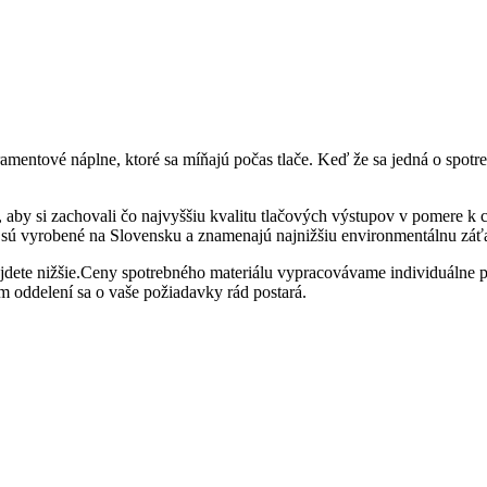
tramentové náplne, ktoré sa míňajú počas tlače. Keď že sa jedná o spo
 aby si zachovali čo najvyššiu kvalitu tlačových výstupov v pomere k 
 sú vyrobené na Slovensku a znamenajú najnižšiu environmentálnu záť
nájdete nižšie.Ceny spotrebného materiálu vypracovávame individuálne 
m oddelení sa o vaše požiadavky rád postará.