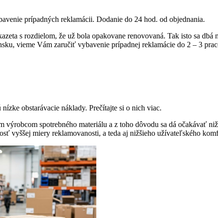
ybavenie prípadných reklamácii. Dodanie do 24 hod. od objednania.
a kazeta s rozdielom, že už bola opakovane renovovaná. Tak isto sa dbá
sku, vieme Vám zaručiť vybavenie prípadnej reklamácie do 2 – 3 prac
ízke obstarávacie náklady. Prečítajte si o nich viac.
 výrobcom spotrebného materiálu a z toho dôvodu sa dá očakávať nižši
bnosť vyššej miery reklamovanosti, a teda aj nižšieho užívateľského ko