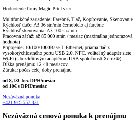
Hodnotenie firmy Magic Print s.r.o.
Multifunkčné zariadenie: Farebné, Tlač, Kopírovanie, Skenovanie
Rýchlosť tlače: Až 36 str./min černobielo aj farebne
Rýchlosť skenovania: Až 100 str./min
Pracovná záťaž: až 85 000 strán / mesiac (maximálna jednorazová
hodnota)
Pripojenie: 10/100/1000Base-T Ethernet, priama tlač z
vysokorýchlostného portu USB 2.0, NFC, voliteľný adaptér siete
Wi-Fi (s bezdrôtovým adaptérom USB spoločnosti Xerox®)
Dĺžka prenájmu: 12-48 mesiacov
Záruka: počas celej doby prenájmu
od 8,13€ bez DPH/mesiac
od 10€ s DPH/mesiac
Nezáväzná ponuka
+421 915 557 331
Nezáväzná
cenová ponuka k prenájmu
Zariadenie:
Xerox VersLink C405 DEMO
Mám záujem o: