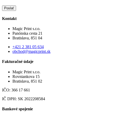
Poslať
Kontakt
Magic Print s.r.o.
Panónska cesta 21
Bratislava, 851 04
+421 2 381 05 634
obchod@magicprint.sk
Fakturačné údaje
Magic Print s.r.o.
Rovniankova 15
Bratislava, 851 02
IČO: 366 17 661
IČ DPH: SK 2022208584
Bankové spojenie