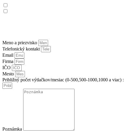
Prenájom na 12-48 mesiacov: Cena za mesiac: od 10€ s DPH*
Jednorázový nákup zariadenia: Cena: 479,70€**
* Odkúpenie zariadenia po skončení nájmu vo výške 1 mesačného
nájmu
** Cena nového zariadenia:
859,17€
Meno a priezvisko
Telefonický kontakt
Email
Firma
IČO
Mesto
Približný počet výtlačkov/mesiac (0-500,500-1000,1000 a viac) :
Poznámka