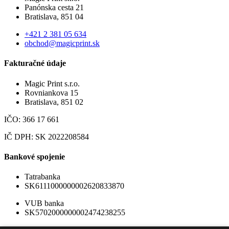
Panónska cesta 21
Bratislava, 851 04
+421 2 381 05 634
obchod@magicprint.sk
Fakturačné údaje
Magic Print s.r.o.
Rovniankova 15
Bratislava, 851 02
IČO: 366 17 661
IČ DPH: SK 2022208584
Bankové spojenie
Tatrabanka
SK6111000000002620833870
VUB banka
SK5702000000002474238255