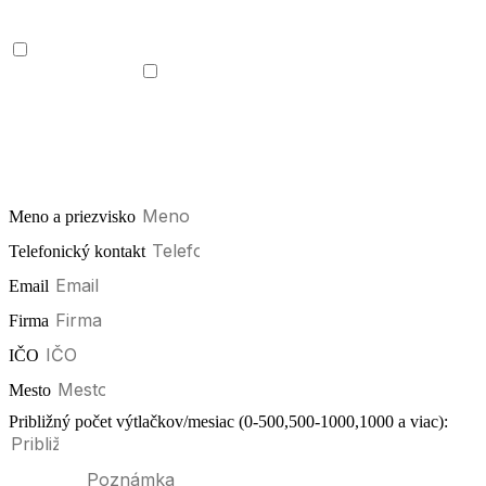
Mám záujem o:
Prenájom na 12-60 mesiacov: Cena za mesiac: od
46,93€ s DPH*
Jednorázový nákup zariadenia: Cena:
2816€**
* Odkúpenie zariadenia po skončení nájmu vo výške 1
mesačného nájmu
** Cena nového zariadenia:
2816€
Meno a priezvisko
Telefonický kontakt
Email
Firma
IČO
Mesto
Približný počet výtlačkov/mesiac (0-500,500-1000,1000 a viac):