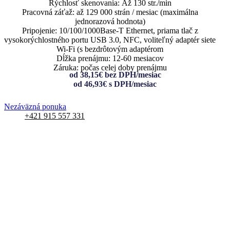
Rýchlosť skenovania: Až 130 str./min
Pracovná záťaž: až 129 000 strán / mesiac (maximálna
jednorazová hodnota)
Pripojenie: 10/100/1000Base-T Ethernet, priama tlač z
vysokorýchlostného portu USB 3.0, NFC, voliteľný adaptér siete
Wi-Fi (s bezdrôtovým adaptérom
Dĺžka prenájmu: 12-60 mesiacov
Záruka: počas celej doby prenájmu
od 38,15€ bez DPH/mesiac
od 46,93€ s DPH/mesiac
Nezáväzná ponuka
+421 915 557 331
Nezáväzná
cenová ponuka k prenájmu
Zariadenie:
Xerox VersaLink C71XX NOVÁ