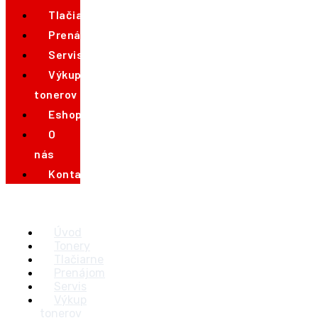
Tlačiarne
Prenájom
Servis
Výkup
tonerov
Eshop
O
nás
Kontakt
Úvod
Tonery
Tlačiarne
Prenájom
Servis
Výkup
tonerov