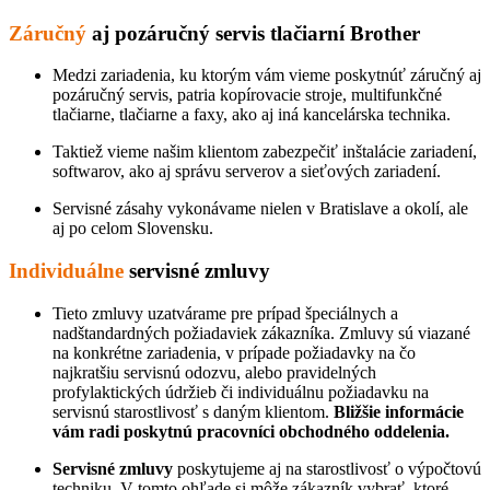
Záručný
aj pozáručný servis tlačiarní Brother
Medzi zariadenia, ku ktorým vám vieme poskytnúť záručný aj
pozáručný servis, patria kopírovacie stroje, multifunkčné
tlačiarne, tlačiarne a faxy, ako aj iná kancelárska technika.
Taktiež vieme našim klientom zabezpečiť inštalácie zariadení,
softwarov, ako aj správu serverov a sieťových zariadení.
Servisné zásahy vykonávame nielen v Bratislave a okolí, ale
aj po celom Slovensku.
Individuálne
servisné zmluvy
Tieto zmluvy uzatvárame pre prípad špeciálnych a
nadštandardných požiadaviek zákazníka. Zmluvy sú viazané
na konkrétne zariadenia, v prípade požiadavky na čo
najkratšiu servisnú odozvu, alebo pravidelných
profylaktických údržieb či individuálnu požiadavku na
servisnú starostlivosť s daným klientom.
Bližšie informácie
vám radi poskytnú pracovníci obchodného oddelenia.
Servisné zmluvy
poskytujeme aj na starostlivosť o výpočtovú
techniku. V tomto ohľade si môže zákazník vybrať, ktoré