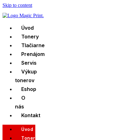
Skip to content
Úvod
Tonery
Tlačiarne
Prenájom
Servis
Výkup
tonerov
Eshop
O
nás
Kontakt
Úvod
Tonery